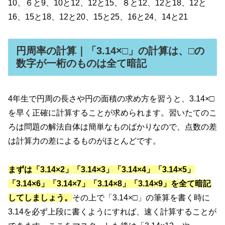
10、６と9、10と12、12と15、８と12、12と18、12と
16、15と18、12と20、15と25、16と24、14と21
円周率の計算｜「3.14×□」の計算は、□の
数字が一桁のものは全て暗記
4年生で円周の長さや円の面積の求め方を習うと、3.14×□
を早く正確に計算することが求められます。習いたてのこ
ろは問題の解法自体は簡単なものばかりなので、点数の差
は計算力の差によるものがほとんどです。
まずは「3.14×2」「3.14×3」「3.14×4」「3.14×5」
「3.14×6」「3.14×7」「3.14×8」「3.14×9」を全て暗記
してしましょう。
その上で「3.14×□」の筆算を書く時に
3.14を必ず上段に書くようにすれば、速く計算することが