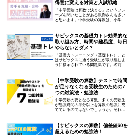
得意に変える対策と入試戦略
「中学受験は算数で決まる」というフレ
ーズを聞いたことがある親御さんも多い
と思います。中学受験の算数は、小学校
で習う算数のレベルをはるかに超えた難
易度の問題が入試に出題されます。習得
するのにかなりの勉強量を必要とし、合
サピックスの基礎力トレ効果的な
算数
否を決定づけるキーとなる...
取り組み方、時間や難易度、毎日
やらないとダメ？
「基礎力トレーニング（基礎トレ）」と
はサピックスに通う受験生が取り組むよ
うに指示されている問題集です。名前の
通り、基礎力の養成が目的とされていま
す。最難関校合格者の合格体験記でも、
しばしば「基礎トレは毎日欠かさず取り
【中学受験の算数】テストで時間
算数
組みました！」「基礎トレ...
が足りなくなる受験生のための7
つの対策法・勉強法
中学受験の要となる算数。多くの受験生
が勉強時間の半分以上を算数の勉強に充
てているのではないでしょうか。それな
のに、テストになると制限時間内に終わ
らせることができず、日々の学習で培っ
た力を存分に発揮できないと悩んでいる
【サピックスの算数】偏差値60を
算数
受験生・ご家庭は少なくな...
超えるための勉強法！