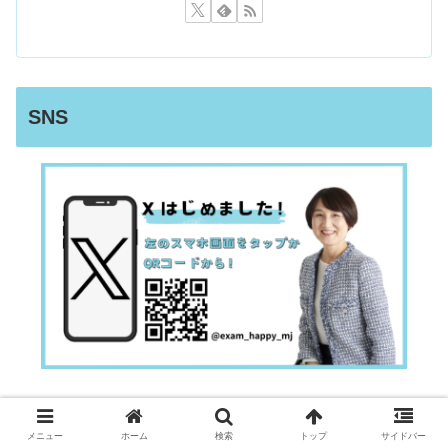
SNS
卒業生の声・保護者様の声
メニュー
ホーム
検索
トップ
サイドバー