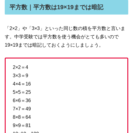
平方数｜平方数は19×19までは暗記
「2×2」や「3×3」といった同じ数の積を平方数と言いま
す。中学受験では平方数を使う機会がとても多いので
19×19までは暗記しておくようにしましょう。
2×2＝4
3×3＝9
4×4＝16
5×5＝25
6×6＝36
7×7＝49
8×8＝64
9×9＝81