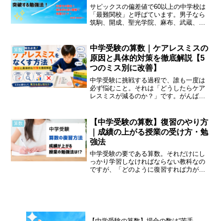
サピックスの偏差値で60以上の中学校は
「最難関校」と呼ばています。男子なら
筑駒、開成、聖光学院、麻布、武蔵、駒
東。女子なら桜蔭、女子学院、雙葉、豊
島岡。共学なら渋谷幕張、渋谷渋谷、慶
應義塾中等部などでしょうか。サピック
中学受験の算数｜ケアレスミスの
算数
スが実施している公開模...
原因と具体的対策を徹底解説【5
つのミス別に改善】
中学受験に挑戦する過程で、誰も一度は
必ず悩むこと。それは「どうしたらケア
レスミスが減るのか？」です。がんばっ
て学習しているのに、不注意によるミス
で実力通りの点数にならないと悩んでい
らっしゃるご家庭は多いと思います。
【中学受験の算数】復習のやり方
算数
「ケアレスミス」とは文字通...
｜成績の上がる授業の受け方・勉
強法
中学受験の要である算数。それだけにし
っかり学習しなければならない教科なの
ですが、「どのように復習すれば力が伸
びるのですか？」というご質問をよくい
ただきます。この記事では、「算数の力
を伸ばしたい！」「算数の偏差値を上げ
たい！」とがんばる中学受...
【中学受験の算数】場合の数は“苦手