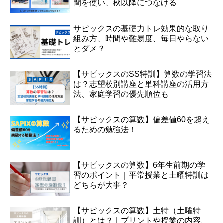
間を使い、秋以降につなげる
サピックスの基礎力トレ効果的な取り
組み方、時間や難易度、毎日やらない
とダメ？
【サピックスのSS特訓】算数の学習法
は？志望校別講座と単科講座の活用方
法、家庭学習の優先順位も
【サピックスの算数】偏差値60を超え
るための勉強法！
【サピックスの算数】6年生前期の学
習のポイント｜平常授業と土曜特訓は
どちらが大事？
【サピックスの算数】土特（土曜特
訓）とは？｜プリントや授業の内容、