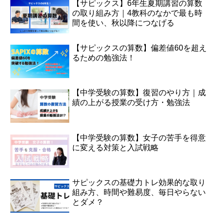
【サピックス】6年生夏期講習の算数
の取り組み方｜4教科のなかで最も時
間を使い、秋以降につなげる
【サピックスの算数】偏差値60を超え
るための勉強法！
【中学受験の算数】復習のやり方｜成
績の上がる授業の受け方・勉強法
【中学受験の算数】女子の苦手を得意
に変える対策と入試戦略
サピックスの基礎力トレ効果的な取り
組み方、時間や難易度、毎日やらない
とダメ？